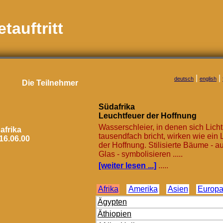
auftritt
|
|
deutsch
english
Die Teilnehmer
Südafrika
Leuchtfeuer der Hoffnung
Wasserschleier, in denen sich Licht
frika
tausendfach bricht, wirken wie ein 
16.06.00
der Hoffnung. Stilisierte Bäume - a
Glas - symbolisieren .....
[weiter lesen ...]
.....
Afrika
Amerika
Asien
Europ
Ägypten
Äthiopien