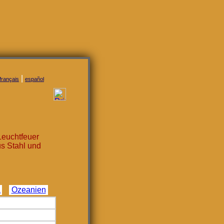
|
français
español
Leuchtfeuer
us Stahl und
a
Ozeanien