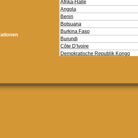
Afrika-Halle
Angola
Benin
Botsuana
Burkina Faso
ationen
Burundi
Côte D'Ivoire
Demokratische Republik Kongo
Dschibuti
Eritrea
Gabun
Gambia
Ghana
Guinea
Guinea-Bissau
Kamerun
Kap Verde
Kenia
Lesotho