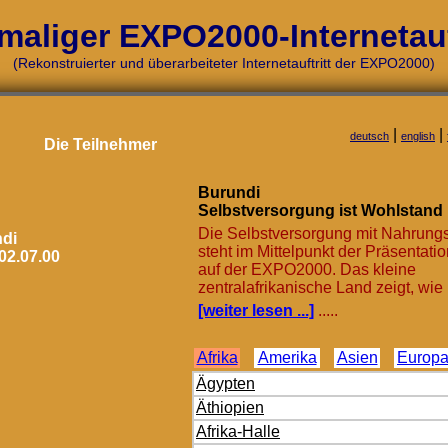
maliger EXPO2000-Internetauft
(Rekonstruierter und überarbeiteter Internetauftritt der EXPO2000)
|
|
deutsch
english
Die Teilnehmer
Burundi
Selbstversorgung ist Wohlstand
Die Selbstversorgung mit Nahrungs
di
steht im Mittelpunkt der Präsentati
02.07.00
auf der EXPO2000. Das kleine
zentralafrikanische Land zeigt, wie ..
[weiter lesen ...]
.....
Afrika
Amerika
Asien
Europ
Ägypten
Äthiopien
Afrika-Halle