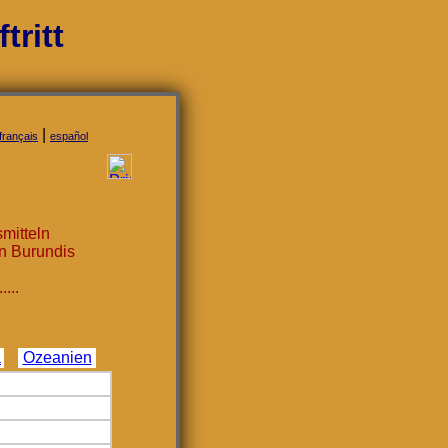
ritt
|
français
español
mitteln
on Burundis
...
a
Ozeanien