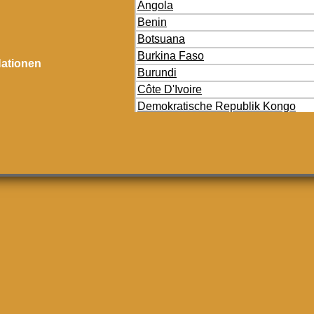
Angola
Benin
Botsuana
Burkina Faso
ationen
Burundi
Côte D'Ivoire
Demokratische Republik Kongo
Dschibuti
Eritrea
Gabun
Gambia
Ghana
Guinea
Guinea-Bissau
Kamerun
Kap Verde
Kenia
Lesotho
Libyen